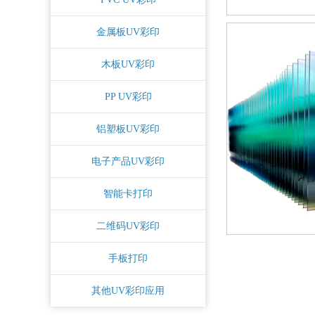
金属板UV彩印
木板UV彩印
PP UV彩印
铝塑板UV彩印
电子产品UV彩印
智能卡打印
二维码UV彩印
手板打印
其他UV彩印应用