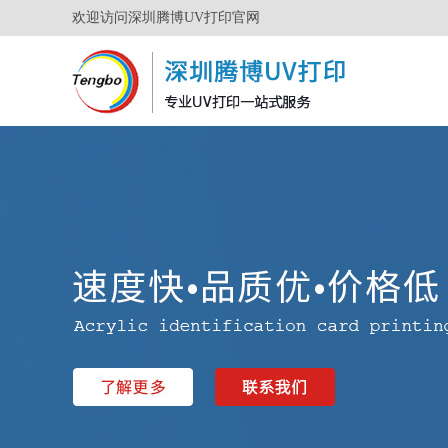
欢迎访问深圳腾博UV打印官网