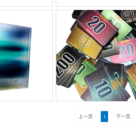
上一页
1
下一页