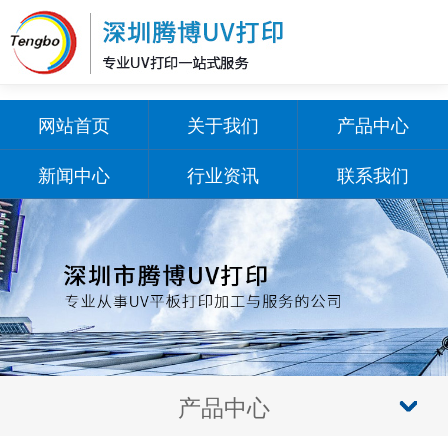
网站首页
关于我们
产品中心
新闻中心
行业资讯
联系我们
产品中心